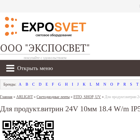
ООО "ЭКСПОСВЕТ"
покупайте с удовольствием
Открыть меню
A
B
C
D
E
F
G
H
I
J
K
L
M
N
O
P
R
S
T
Главная
»
ARLIGHT
»
Светодиодные ленты
»
FITO, SHOP, UV
»
Для продукт.витрин 
Для продукт.витрин 24V 10мм 18.4 W/m IP