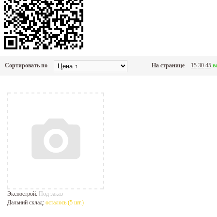
Сортировать по
На странице
15
30
45
в
Экспострой:
Под заказ
Дальний склад:
осталось (5 шт.)