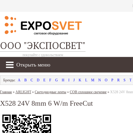
ООО "ЭКСПОСВЕТ"
покупайте с удовольствием
Открыть меню
A
B
C
D
E
F
G
H
I
J
K
L
M
N
O
P
R
S
T
Главная
»
ARLIGHT
»
Светодиодные ленты
»
COB сплошное свечение
»
X528 24V 8mm 
X528 24V 8mm 6 W/m FreeCut