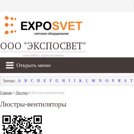
ООО "ЭКСПОСВЕТ"
покупайте с удовольствием
Открыть меню
A
B
C
D
E
F
G
H
I
J
K
L
M
N
O
P
R
S
T
Главная
»
Люстры
»
Люстры-вентиляторы
Люстры-вентиляторы