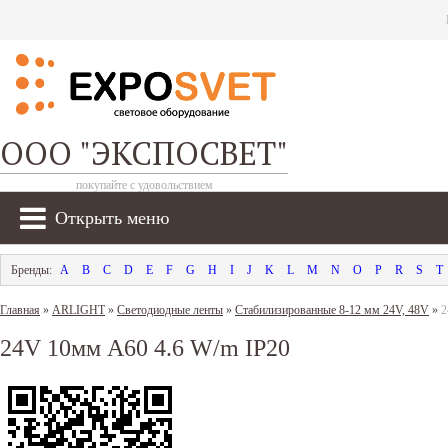
ООО "ЭКСПОСВЕТ"
покупайте с удовольствием
Открыть меню
A
B
C
D
E
F
G
H
I
J
K
L
M
N
O
P
R
S
T
Главная
»
ARLIGHT
»
Светодиодные ленты
»
Стабилизированные 8-12 мм 24V, 48V
»
2
24V 10мм A60 4.6 W/m IP20