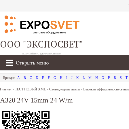
ООО "ЭКСПОСВЕТ"
покупайте с удовольствием
Открыть меню
A
B
C
D
E
F
G
H
I
J
K
L
M
N
O
P
R
S
T
Главная
»
ТЕСТ НОВЫЙ XML
»
Светодиодные ленты
»
Высокая эффективность свыше
A320 24V 15mm 24 W/m