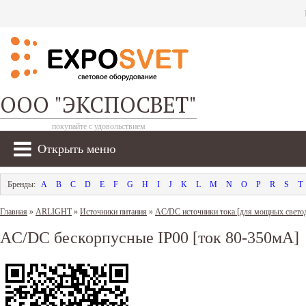
ООО "ЭКСПОСВЕТ"
покупайте с удовольствием
Открыть меню
A
B
C
D
E
F
G
H
I
J
K
L
M
N
O
P
R
S
T
Главная
»
ARLIGHT
»
Источники питания
»
AC/DC источники тока [для мощных свето
AC/DC бескорпусные IP00 [ток 80-350мА]