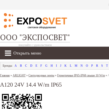
ООО "ЭКСПОСВЕТ"
покупайте с удовольствием
Открыть меню
A
B
C
D
E
F
G
H
I
J
K
L
M
N
O
P
R
S
T
Главная
»
ARLIGHT
»
Светодиодные ленты
»
Герметичные IP65-IP68 свыше 10 W/m
»
A
A120 24V 14.4 W/m IP65