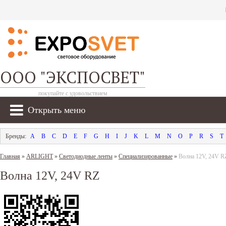
ООО "ЭКСПОСВЕТ"
покупайте с удовольствием
Открыть меню
A
B
C
D
E
F
G
H
I
J
K
L
M
N
O
P
R
S
T
Главная
»
ARLIGHT
»
Светодиодные ленты
»
Специализированные
»
Волна 12V, 24V R
Волна 12V, 24V RZ