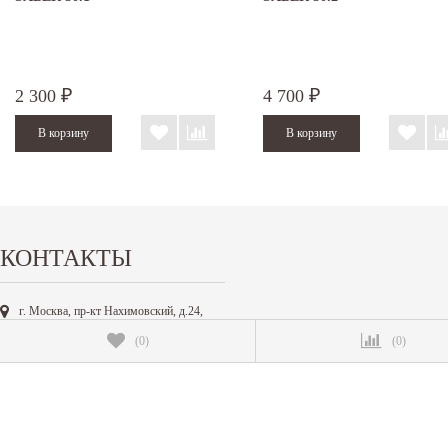
2 300
4 700
₽
₽
КОНТАКТЫ
г. Москва, пр-кт Нахимовский, д.24,
ТВК ЭКСПОСТРОЙ,
(
0
)
(
0
)
павильон 1 стенд 72-73, павильон 2
стенд 234
+7 (495) 142-20-80
info@ledtrend.ru