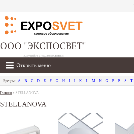
ООО "ЭКСПОСВЕТ"
покупайте с удовольствием
Открыть меню
A
B
C
D
E
F
G
H
I
J
K
L
M
N
O
P
R
S
T
Главная
»
STELLANOVA
STELLANOVA