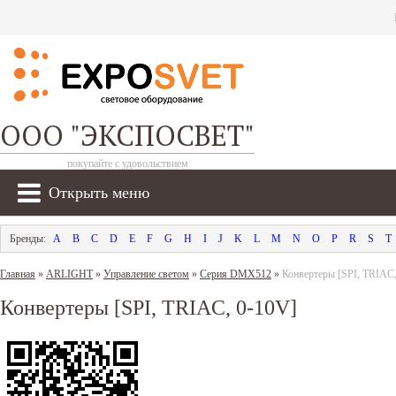
ООО "ЭКСПОСВЕТ"
покупайте с удовольствием
Открыть меню
A
B
C
D
E
F
G
H
I
J
K
L
M
N
O
P
R
S
T
Главная
»
ARLIGHT
»
Управление светом
»
Серия DMX512
»
Конвертеры [SPI, TRIAC,
Конвертеры [SPI, TRIAC, 0-10V]