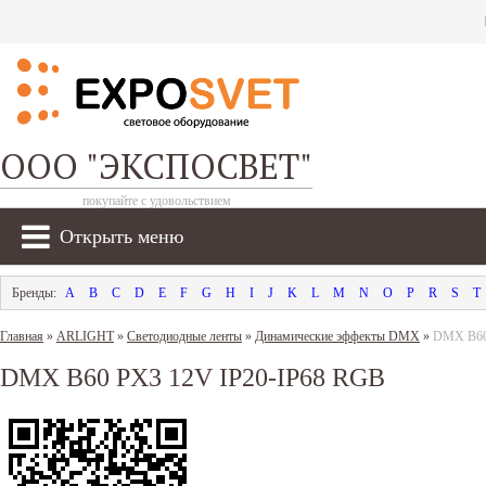
ООО "ЭКСПОСВЕТ"
покупайте с удовольствием
Открыть меню
A
B
C
D
E
F
G
H
I
J
K
L
M
N
O
P
R
S
T
Главная
»
ARLIGHT
»
Светодиодные ленты
»
Динамические эффекты DMX
»
DMX B60
DMX B60 PX3 12V IP20-IP68 RGB