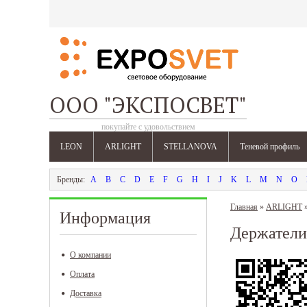
ООО "ЭКСПОСВЕТ"
покупайте с удовольствием
LEON
ARLIGHT
STELLANOVA
Теневой профиль
A
B
C
D
E
F
G
H
I
J
K
L
M
N
O
Главная
»
ARLIGHT
Информация
Держатели 
О компании
Оплата
Доставка