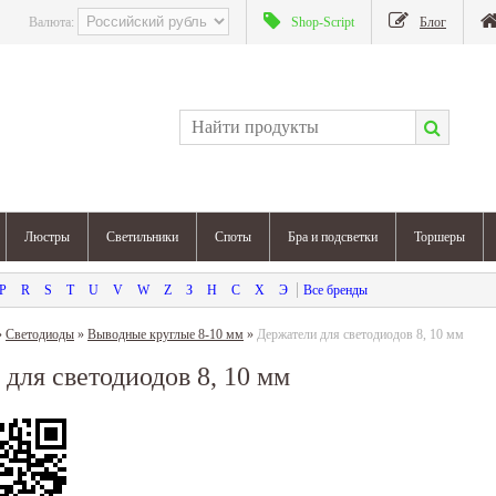
Валюта:
Shop-Script
Блог
Люстры
Светильники
Споты
Бра и подсветки
Торшеры
P
R
S
T
U
V
W
Z
З
Н
С
Х
Э
»
Светодиоды
»
Выводные круглые 8-10 мм
»
Держатели для светодиодов 8, 10 мм
для светодиодов 8, 10 мм