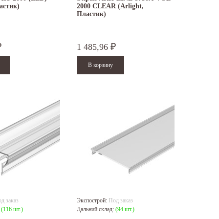
ластик)
2000 CLEAR (Arlight,
Пластик)
1 485,96
₽
₽
д заказ
Экспострой:
Под заказ
:
(116 шт.)
Дальний склад:
(94 шт.)