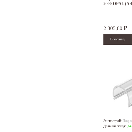
2000 OPAL (Arl
2 305,80
₽
Экспострой:
Под з
Дальний склад:
(64