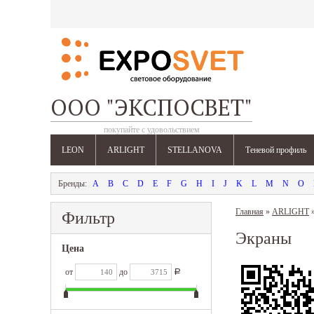
ООО "ЭКСПОСВЕТ"
покупайте с удовольствием
LEON
ARLIGHT
STELLANOVA
Теневой профиль
A
B
C
D
E
F
G
H
I
J
K
L
M
N
O
Главная
»
ARLIGHT
Фильтр
Экраны
Цена
от
до
Р