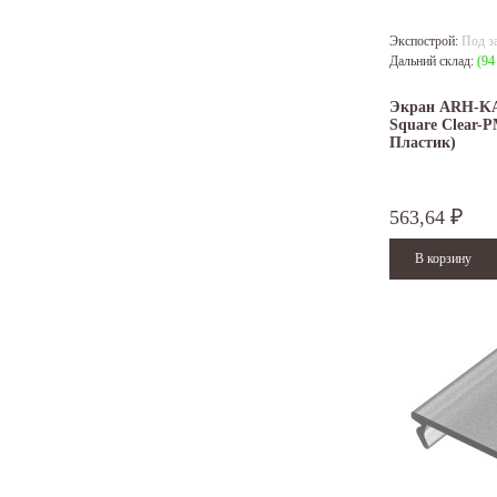
Экспострой:
Под з
Дальний склад:
(94
Экран ARH-KA
Square Clear-P
Пластик)
563,64
₽