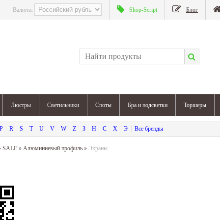
Валюта:
Shop-Script
Блог
Люстры
Светильники
Споты
Бра и подсветки
Торшеры
P
R
S
T
U
V
W
Z
З
Н
С
Х
Э
»
SALE
»
Алюминиевый профиль
»
Экраны