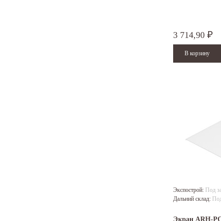
3 714,90
₽
Экспострой:
Под з
Дальний склад:
Под
Экран ARH-P