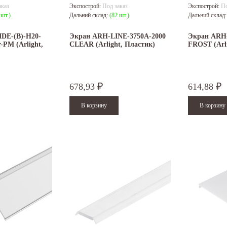
аказ
Экспострой:
Под заказ
Экспострой:
По
 шт.)
Дальний склад:
(82 шт.)
Дальний склад
DE-(B)-H20-
Экран ARH-LINE-3750A-2000
Экран ARH-
-PM (Arlight,
CLEAR (Arlight, Пластик)
FROST (Arli
678,93
614,88
₽
₽