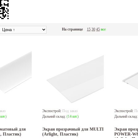
На странице
15
30
45
все
аказ
Экспострой:
Под заказ
Экспострой:
По
 шт.)
Дальний склад:
(14 шт.)
Дальний склад
матовый для
Экран прозрачный для MULTI
Экран проз
, Пластик)
(Arlight, Пластик)
POWER-W8