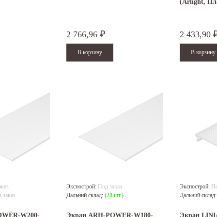
(Arlight, П
2 766,96
2 433,90
₽
аказ
Экспострой:
Под заказ
Экспострой:
По
 заказ
Дальний склад:
(28 шт.)
Дальний склад
OWER-W200-
Экран ARH-POWER-W180-
Экран LINI