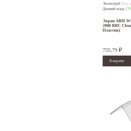
Экспострой:
Под з
Дальний склад:
(70
Экран ARH-WI
2000 RRC Clear
Пластик)
755,79
₽