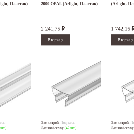
ight, Пластик)
2000 OPAL (Arlight, Пластик)
(Arlight, П
2 241,75
1 742,16
₽
аказ
Экспострой:
Под заказ
Экспострой:
По
 шт.)
Дальний склад:
(42 шт.)
Дальний склад