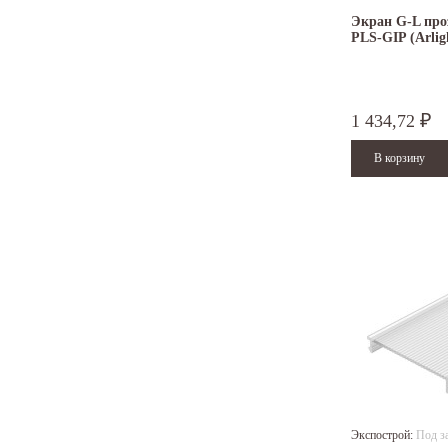
Экран G-L про
PLS-GIP (Arlig
1 434,72
₽
Экспострой:
Под з