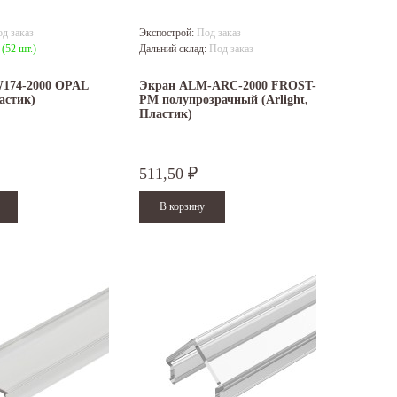
д заказ
Экспострой:
Под заказ
:
(52 шт.)
Дальний склад:
Под заказ
174-2000 OPAL
Экран ALM-ARC-2000 FROST-
ластик)
PM полупрозрачный (Arlight,
Пластик)
511,50
₽