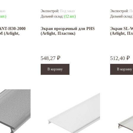
аказ
Экспострой:
Под заказ
Экспострой:
По
 шт.)
Дальний склад:
(12 шт.)
Дальний склад
NT-H30-2000
Экран прозрачный для PHS
Экран SL-W
M (Arlight,
(Arlight, Пластик)
(Arlight, П
548,27
512,40
₽
₽