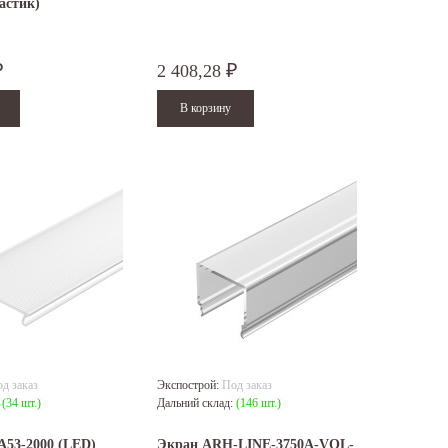
ластик)
2 408,28
₽
₽
д заказ
Экспострой:
Под заказ
:
(34 шт.)
Дальний склад:
(146 шт.)
A53-2000 (LED)
Экран ARH-LINE-3750A-VOL-