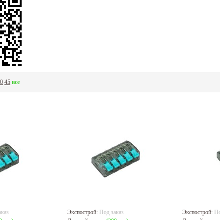
0
45
все
аказ
Экспострой:
Под заказ
Экспострой:
По