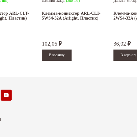
0 шт.)
Дальний склад:
(200 шт.)
Дальний склад
ктор ARL-CLT-
Клемма-коннектор ARL-CLT-
Клемма-кон
ght, Пластик)
5WS4-32A (Arlight, Пластик)
2WS4-32A (A
102,06
36,02
₽
₽
4