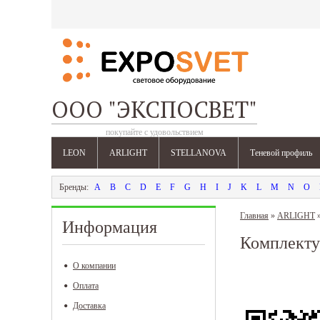
ООО "ЭКСПОСВЕТ"
покупайте с удовольствием
LEON
ARLIGHT
STELLANOVA
Теневой профиль
A
B
C
D
E
F
G
H
I
J
K
L
M
N
O
Главная
»
ARLIGHT
Информация
Комплекту
О компании
Оплата
Доставка