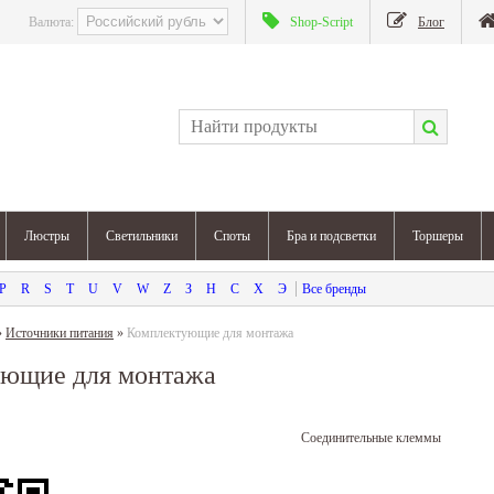
Валюта:
Shop-Script
Блог
Люстры
Светильники
Споты
Бра и подсветки
Торшеры
P
R
S
T
U
V
W
Z
З
Н
С
Х
Э
»
Источники питания
»
Комплектующие для монтажа
ющие для монтажа
Соединительные клеммы