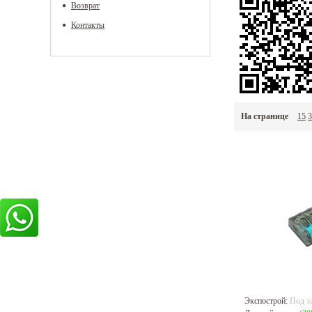
Возврат
Контакты
На странице
15
3
Экспострой:
Под з