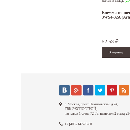
Дальний склад:
(20
Клемма-конне
3WS4-32A (Arli
52,53
₽
г. Москва, пр-кт Нахимовский, д.24,
ТВК ЭКСПОСТРОЙ,
павильон 1 стенд 72-73, павильон 2 стенд 23
+7 (495) 142-20-80