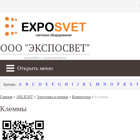
ООО "ЭКСПОСВЕТ"
покупайте с удовольствием
Открыть меню
A
B
C
D
E
F
G
H
I
J
K
L
M
N
O
P
R
S
T
Главная
»
ARLIGHT
»
Электрика и крепёж
»
Коннекторы
»
Клеммы
Клеммы