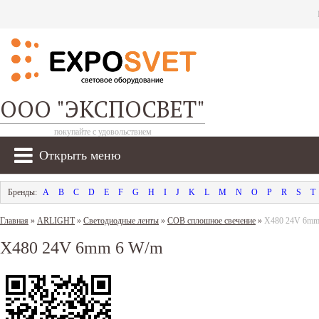
ООО "ЭКСПОСВЕТ"
покупайте с удовольствием
Открыть меню
A
B
C
D
E
F
G
H
I
J
K
L
M
N
O
P
R
S
T
Главная
»
ARLIGHT
»
Светодиодные ленты
»
COB сплошное свечение
»
X480 24V 6mm
X480 24V 6mm 6 W/m