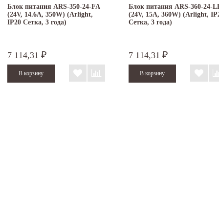
Блок питания ARS-350-24-FA
Блок питания ARS-360-24-L
(24V, 14.6A, 350W) (Arlight,
(24V, 15A, 360W) (Arlight, IP
IP20 Сетка, 3 года)
Сетка, 3 года)
7 114,31
7 114,31
₽
₽
Экспострой:
Под заказ
Экспострой:
Под заказ
Дальний склад:
(200 шт.)
Дальний склад:
Под заказ