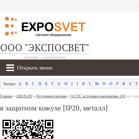
ООО "ЭКСПОСВЕТ"
покупайте с удовольствием
Открыть меню
A
B
C
D
E
F
G
H
I
J
K
L
M
N
O
P
R
S
T
Главная
»
ARLIGHT
»
Источники питания
»
AC/DC источники напряжения 24V
»
в защ
в защитном кожухе [IP20, металл]