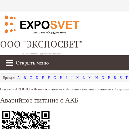
ООО "ЭКСПОСВЕТ"
покупайте с удовольствием
Открыть меню
A
B
C
D
E
F
G
H
I
J
K
L
M
N
O
P
R
S
T
Главная
»
ARLIGHT
»
Источники питания
»
Источники аварийного питания
»
Аварийно
Аварийное питание с АКБ