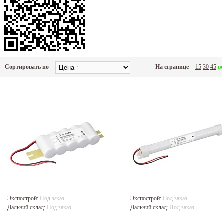
Сортировать по
На странице
15
30
45
в
Экспострой:
Под заказ
Экспострой:
Под заказ
Дальний склад:
Под заказ
Дальний склад:
Под заказ