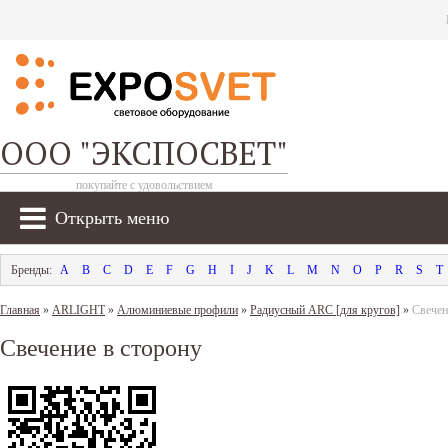
ООО "ЭКСПОСВЕТ"
покупайте с удовольствием
Открыть меню
A
B
C
D
E
F
G
H
I
J
K
L
M
N
O
P
R
S
T
Главная
»
ARLIGHT
»
Алюминиевые профили
»
Радиусный ARC [для кругов]
»
Свечен
Свечение в сторону