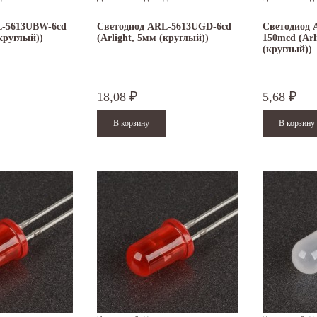
L-5613UBW-6cd
Светодиод ARL-5613UGD-6cd
Светодиод 
(круглый))
(Arlight, 5мм (круглый))
150mcd (Arl
(круглый))
18,08
5,68
₽
₽