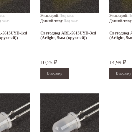
аказ
Экспострой:
Под заказ
Экспострой:
По
 заказ
Дальний склад:
Под заказ
Дальний склад
L-5613UYD-1cd
Светодиод ARL-5613UYD-3cd
Светодиод 
(круглый))
(Arlight, 5мм (круглый))
(Arlight, 5
10,25
14,99
₽
₽