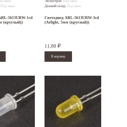
д заказ
Экспострой:
Под заказ
:
Под заказ
Дальний склад:
Под заказ
ARL-5613URW-1cd
Светодиод ARL-5613URW-3cd
мм (круглый))
(Arlight, 5мм (круглый))
11,88
₽