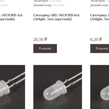
аказ
Экспострой:
Под заказ
Экспострой:
По
 заказ
Дальний склад:
Под заказ
Дальний склад
L-5613URD-3cd
Светодиод ARL-5613URD-6cd
Светодиод 
(круглый))
(Arlight, 5мм (круглый))
(Arlight, 5
20,50
6,20
₽
₽