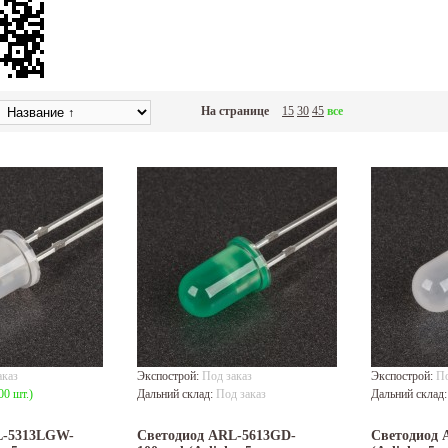
На странице
15
30
45
все
аказ
Экспострой:
Под заказ
Экспострой:
По
00 шт.)
Дальний склад:
Под заказ
Дальний склад
L-5313LGW-
Светодиод ARL-5613GD-
Светодиод 