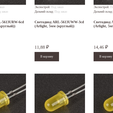
аказ
Экспострой:
Под заказ
Экспострой:
По
 заказ
Дальний склад:
Под заказ
Дальний склад
L-5613URW-6cd
Светодиод ARL-5613UWW-3cd
Светодиод
(круглый))
(Arlight, 5мм (круглый))
(Arlight, 5
11,88
14,46
₽
₽