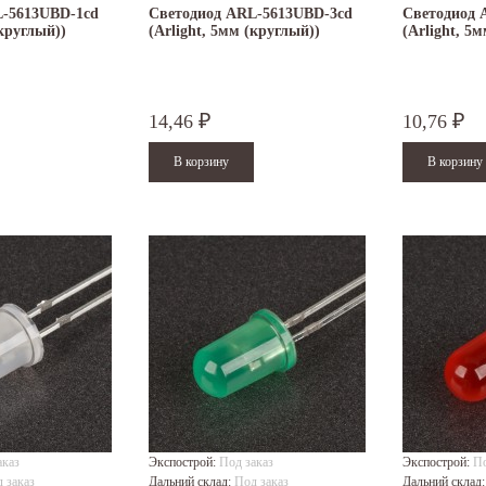
L-5613UBD-1cd
Светодиод ARL-5613UBD-3cd
Светодиод 
(круглый))
(Arlight, 5мм (круглый))
(Arlight, 5
14,46
10,76
₽
₽
аказ
Экспострой:
Под заказ
Экспострой:
По
 заказ
Дальний склад:
Под заказ
Дальний склад