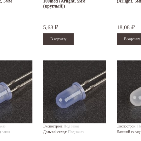
t, 5мм
100mcd (Arlight, 5мм
(Arlight, 5
(круглый))
5,68
18,08
₽
₽
аказ
Экспострой:
Под заказ
Экспострой:
По
 заказ
Дальний склад:
Под заказ
Дальний склад