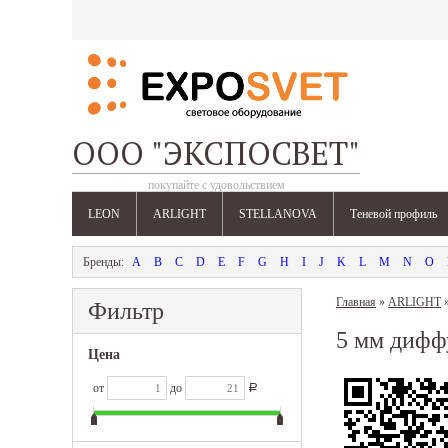
ООО "ЭКСПОСВЕТ"
покупайте с удовольствием
LEON
ARLIGHT
STELLANOVA
Теневой профиль
A
B
C
D
E
F
G
H
I
J
K
L
M
N
O
Главная
»
ARLIGHT
Фильтр
5 мм дифф
Цена
от
до
Р