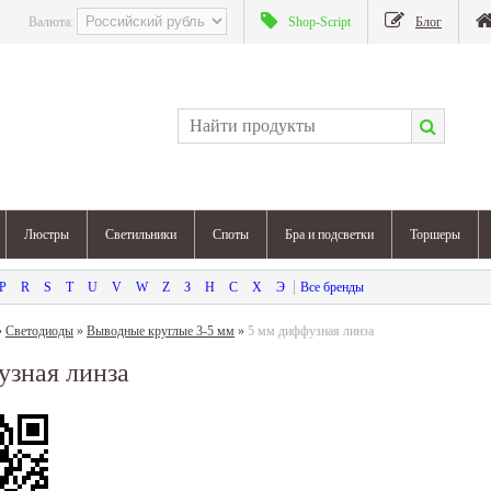
Валюта:
Shop-Script
Блог
Люстры
Светильники
Споты
Бра и подсветки
Торшеры
P
R
S
T
U
V
W
Z
З
Н
С
Х
Э
»
Светодиоды
»
Выводные круглые 3-5 мм
»
5 мм диффузная линза
узная линза