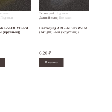
д заказ
Экспострой:
Под заказ
:
Под заказ
Дальний склад:
Под заказ
ARL-5613UYD-6cd
Светодиод ARL-5613UYW-1cd
мм (круглый))
(Arlight, 5мм (круглый))
6,20
₽