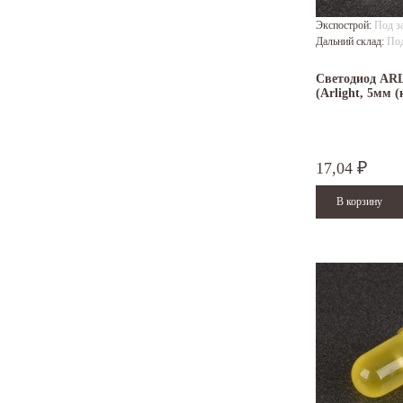
Экспострой:
Под з
Дальний склад:
Под
Светодиод AR
(Arlight, 5мм 
17,04
₽