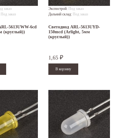
д заказ
Экспострой:
Под заказ
:
Под заказ
Дальний склад:
Под заказ
 ARL-5613UWW-6cd
Светодиод ARL-5613UYD-
мм (круглый))
150mcd (Arlight, 5мм
(круглый))
1,65
₽