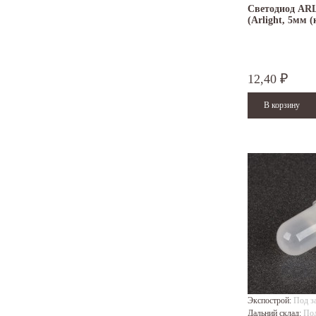
Светодиод AR
(Arlight, 5мм 
12,40
₽
Экспострой:
Под з
Дальний склад:
Под