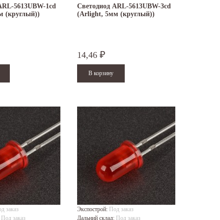
ARL-5613UBW-1cd
Светодиод ARL-5613UBW-3cd
мм (круглый))
(Arlight, 5мм (круглый))
14,46
₽
д заказ
Экспострой:
Под заказ
:
Под заказ
Дальний склад:
Под заказ