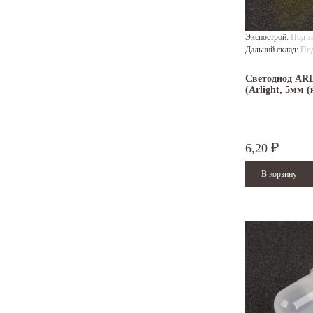
Экспострой:
Под з
Дальний склад:
Под
Светодиод AR
(Arlight, 5мм 
6,20
₽