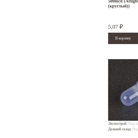
500mcd (Arligh
(круглый))
5,07
₽
Экспострой:
Под з
Дальний склад:
Под