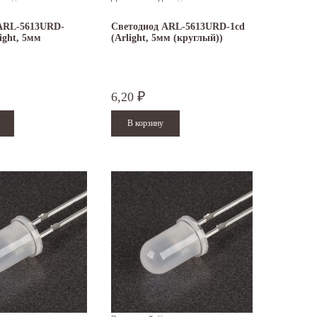
ARL-5613URD-
Светодиод ARL-5613URD-1cd
ight, 5мм
(Arlight, 5мм (круглый))
6,20
₽