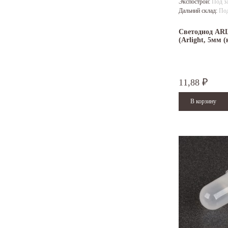
Экспострой:
Под з
Дальний склад:
Под
Светодиод AR
(Arlight, 5мм 
11,88
₽