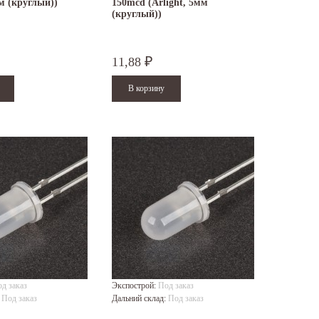
мм (круглый))
150mcd (Arlight, 5мм
(круглый))
11,88
₽
д заказ
Экспострой:
Под заказ
:
Под заказ
Дальний склад:
Под заказ