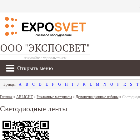
ООО "ЭКСПОСВЕТ"
покупайте с удовольствием
Открыть меню
A
B
C
D
E
F
G
H
I
J
K
L
M
N
O
P
R
S
T
Главная
»
ARLIGHT
»
Рекламные материалы
»
Демонстрационные наборы
»
Светодиод
Светодиодные ленты