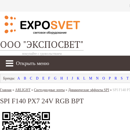
ООО "ЭКСПОСВЕТ"
покупайте с удовольствием
Открыть меню
A
B
C
D
E
F
G
H
I
J
K
L
M
N
O
P
R
S
T
Главная
»
ARLIGHT
»
Светодиодные ленты
»
Динамические эффекты SPI
»
SPI F140 
SPI F140 PX7 24V RGB BPT