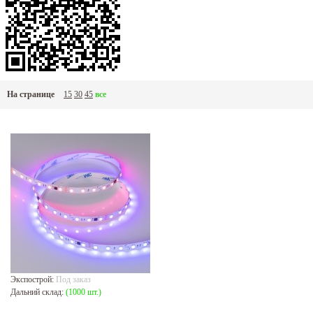
На странице
15
30
45
все
Экспострой:
Под заказ
Дальний склад:
(1000 шт.)