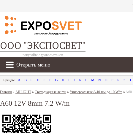
ООО "ЭКСПОСВЕТ"
покупайте с удовольствием
Открыть меню
A
B
C
D
E
F
G
H
I
J
K
L
M
N
O
P
R
S
T
Главная
»
ARLIGHT
»
Светодиодные ленты
»
Универсальные 8-10 мм до 10 W/m
»
A60 
A60 12V 8mm 7.2 W/m