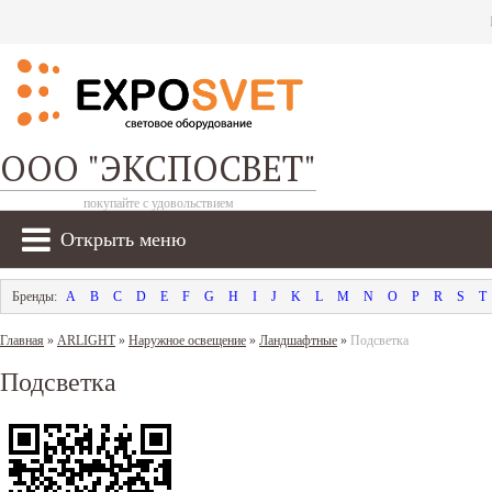
ООО "ЭКСПОСВЕТ"
покупайте с удовольствием
Открыть меню
A
B
C
D
E
F
G
H
I
J
K
L
M
N
O
P
R
S
T
Главная
»
ARLIGHT
»
Наружное освещение
»
Ландшафтные
»
Подсветка
Подсветка