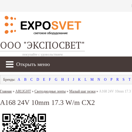
ООО "ЭКСПОСВЕТ"
покупайте с удовольствием
Открыть меню
A
B
C
D
E
F
G
H
I
J
K
L
M
N
O
P
R
S
T
Главная
»
ARLIGHT
»
Светодиодные ленты
»
Малый шаг резки
»
A168 24V 10mm 17.3
A168 24V 10mm 17.3 W/m CX2