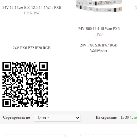
24V 12-14мм B60 12.5-14.4 W/m PX6
1
IP65-IP67
24V B60 14.4-18 W/m PX6
IP20
24V PX6 S36 IP67 RGB
24V PX6 B72 IP20 RGB
WallWasher
Сортировать по
На странице
15
30
45
в