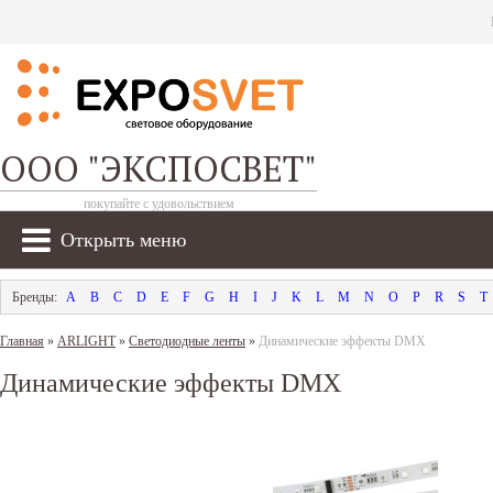
ООО "ЭКСПОСВЕТ"
покупайте с удовольствием
Открыть меню
A
B
C
D
E
F
G
H
I
J
K
L
M
N
O
P
R
S
T
Главная
»
ARLIGHT
»
Светодиодные ленты
»
Динамические эффекты DMX
Динамические эффекты DMX