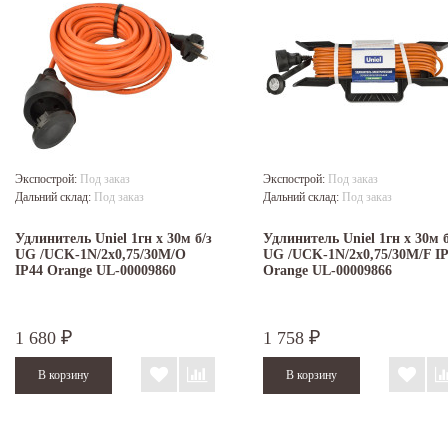
Экспострой:
Под заказ
Экспострой:
Под заказ
Дальний склад:
Под заказ
Дальний склад:
Под заказ
Удлинитель Uniel 1гн х 30м б/з
Удлинитель Uniel 1гн х 30м б
UG /UCK-1N/2x0,75/30M/O
UG /UCK-1N/2x0,75/30M/F I
IP44 Orange UL-00009860
Orange UL-00009866
1 680
1 758
₽
₽