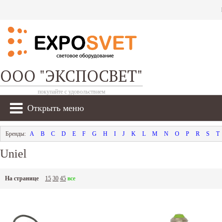
ООО "ЭКСПОСВЕТ"
покупайте с удовольствием
Открыть меню
A
B
C
D
E
F
G
H
I
J
K
L
M
N
O
P
R
S
T
Uniel
На странице
15
30
45
все