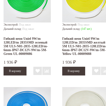
Экспострой:
Под заказ
Экспострой:
Под заказ
Дальний склад:
Под заказ
Дальний склад:
(147 шт.)
Гибкий неон Uniel 9W/m
Гибкий неон Uniel 9W/m
120LED/m 2835SMD зеленый
120LED/m 2835SMD желтый
5M ULS-N01-2835-120LED/m-
5M ULS-N01-2835-120LED/m
6mm-IP67-DC12V-9W/m-5M-
6mm-IP67-DC12V-9W/m-5M-
Green UL-00009086
Yellow UL-00009088
1 936
1 936
₽
₽