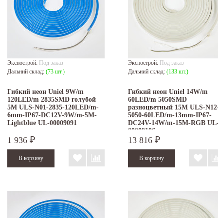
Экспострой:
Под заказ
Экспострой:
Под заказ
Дальний склад:
(73 шт.)
Дальний склад:
(133 шт.)
Гибкий неон Uniel 9W/m
Гибкий неон Uniel 14W/m
120LED/m 2835SMD голубой
60LED/m 5050SMD
5M ULS-N01-2835-120LED/m-
разноцветный 15M ULS-N12
6mm-IP67-DC12V-9W/m-5M-
5050-60LED/m-13mm-IP67-
Lightblue UL-00009091
DC24V-14W/m-15M-RGB UL
00009106
1 936
13 816
₽
₽