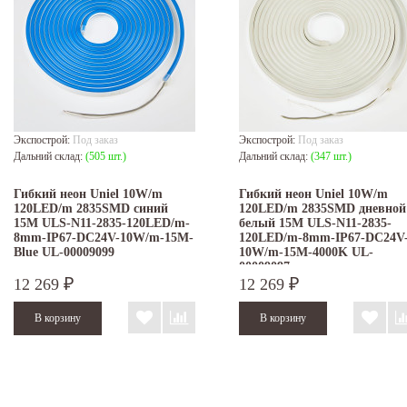
Экспострой:
Под заказ
Экспострой:
Под заказ
Дальний склад:
(505 шт.)
Дальний склад:
(347 шт.)
Гибкий неон Uniel 10W/m
Гибкий неон Uniel 10W/m
120LED/m 2835SMD синий
120LED/m 2835SMD дневной
15M ULS-N11-2835-120LED/m-
белый 15M ULS-N11-2835-
8mm-IP67-DC24V-10W/m-15M-
120LED/m-8mm-IP67-DC24V
Blue UL-00009099
10W/m-15M-4000K UL-
00009097
12 269
12 269
₽
₽