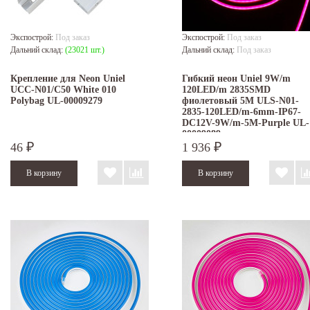
Экспострой:
Под заказ
Экспострой:
Под заказ
Дальний склад:
(23021 шт.)
Дальний склад:
Под заказ
Крепление для Neon Uniel
Гибкий неон Uniel 9W/m
UCC-N01/C50 White 010
120LED/m 2835SMD
Polybag UL-00009279
фиолетовый 5M ULS-N01-
2835-120LED/m-6mm-IP67-
DC12V-9W/m-5M-Purple UL-
00009089
46
1 936
₽
₽