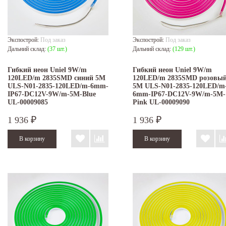
Экспострой:
Под заказ
Экспострой:
Под заказ
Дальний склад:
(37 шт.)
Дальний склад:
(129 шт.)
Гибкий неон Uniel 9W/m
Гибкий неон Uniel 9W/m
120LED/m 2835SMD синий 5M
120LED/m 2835SMD розовы
ULS-N01-2835-120LED/m-6mm-
5M ULS-N01-2835-120LED/m
IP67-DC12V-9W/m-5M-Blue
6mm-IP67-DC12V-9W/m-5M-
UL-00009085
Pink UL-00009090
1 936
1 936
₽
₽