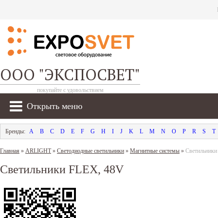
ООО "ЭКСПОСВЕТ"
покупайте с удовольствием
Открыть меню
A
B
C
D
E
F
G
H
I
J
K
L
M
N
O
P
R
S
T
Главная
»
ARLIGHT
»
Светодиодные светильники
»
Магнитные системы
»
Светильники
Светильники FLEX, 48V