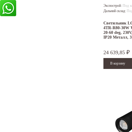
Экспострой:
Под з
Дальний склад:
Под
Светильник L
4TR-R80-30W 
20-60 deg, 230V
IP20 Металл, 3
24 639,85
₽