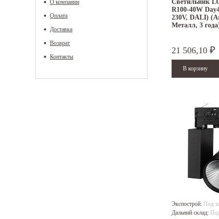
Светильник L
О компании
R100-40W Day40
Оплата
230V, DALI) (Ar
Металл, 3 года
Доставка
Возврат
21 506,10
₽
Контакты
Экспострой:
Под з
Дальний склад:
Под