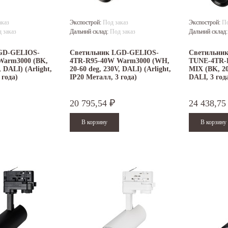
аказ
Экспострой:
Под заказ
Экспострой:
По
 заказ
Дальний склад:
Под заказ
Дальний склад
GD-GELIOS-
Светильник LGD-GELIOS-
Светильни
Warm3000 (BK,
4TR-R95-40W Warm3000 (WH,
TUNE-4TR-R
, DALI) (Arlight,
20-60 deg, 230V, DALI) (Arlight,
MIX (BK, 20-
 года)
IP20 Металл, 3 года)
DALI, 3 год
20 795,54
24 438,7
₽