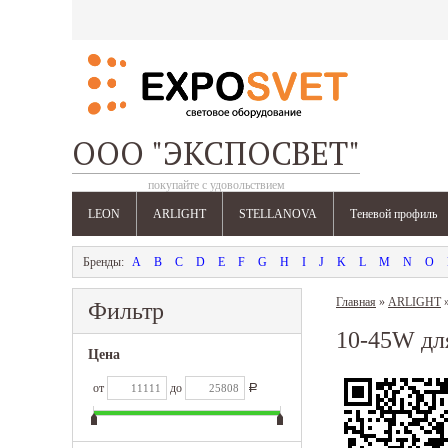
ООО "ЭКСПОСВЕТ"
покупайте с удовольствием
LEON
ARLIGHT
STELLANOVA
Теневой профиль
A
B
C
D
E
F
G
H
I
J
K
L
M
N
O
Главная
»
ARLIGHT
Фильтр
10-45W дл
Цена
от
до
Р