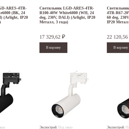
GD-ARES-4TR-
Светильник LGD-ARES-4TR-
Светильни
e6000 (BK, 24
R100-40W White6000 (WH, 24
4TR-R67-20
) (Arlight, IP20
deg, 230V, DALI) (Arlight, IP20
60 deg, 230V
)
Металл, 3 года)
IP20 Металл
17 329,62
22 120,5
₽
аказ
Экспострой:
Под заказ
Экспострой:
По