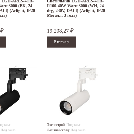
к LGD-ARES-4TR-
Светильник LGD-ARES-4TR-
arm3000 (BK, 24
R100-40W Warm3000 (WH, 24
ALI) (Arlight, IP20
deg, 230V, DALI) (Arlight, IP20
ода)
Металл, 3 года)
0
19 208,27
₽
₽
д заказ
Экспострой:
Под заказ
:
Под заказ
Дальний склад:
Под заказ