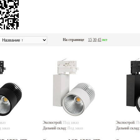
На странице
15
30
45
все
аказ
Экспострой:
Под заказ
Экспострой:
По
 заказ
Дальний склад:
Под заказ
Дальний склад