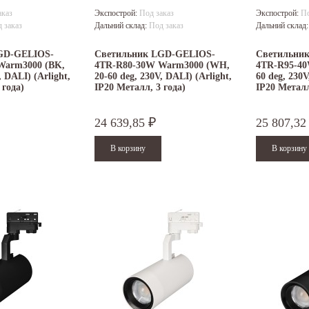
аказ
Экспострой:
Под заказ
Экспострой:
По
 заказ
Дальний склад:
Под заказ
Дальний склад
GD-GELIOS-
Светильник LGD-GELIOS-
Светильни
Warm3000 (BK,
4TR-R80-30W Warm3000 (WH,
4TR-R95-40
, DALI) (Arlight,
20-60 deg, 230V, DALI) (Arlight,
60 deg, 230V
 года)
IP20 Металл, 3 года)
IP20 Металл
24 639,85
25 807,3
₽