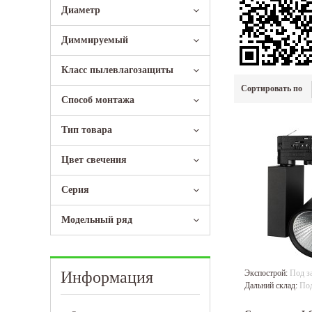
Диаметр
Диммируeмый
Класс пылевлагозащиты
Сортировать по
Способ монтажа
Тип товара
Цвет свечения
Серия
Модельный ряд
Информация
Экспострой:
Под з
Дальний склад:
Под