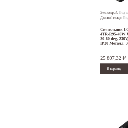
Экспострой:
Под з
Дальний склад:
Под
Светильник L
4TR-R95-40W 
20-60 deg, 230V
IP20 Металл, 3
25 807,32
₽