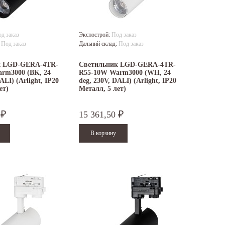
д заказ
Экспострой:
Под заказ
:
Под заказ
Дальний склад:
Под заказ
к LGD-GERA-4TR-
Светильник LGD-GERA-4TR-
rm3000 (BK, 24
R55-10W Warm3000 (WH, 24
ALI) (Arlight, IP20
deg, 230V, DALI) (Arlight, IP20
ет)
Металл, 5 лет)
0
15 361,50
₽
₽