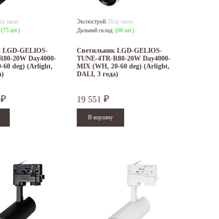
д заказ
Экспострой:
Под заказ
:
(75 шт.)
Дальний склад:
(66 шт.)
к LGD-GELIOS-
Светильник LGD-GELIOS-
80-20W Day4000-
TUNE-4TR-R80-20W Day4000-
60 deg) (Arlight,
MIX (WH, 20-60 deg) (Arlight,
а)
DALI, 3 года)
5
19 551
₽
₽