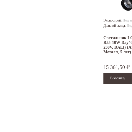
Экспострой:
Под з
Дальний склад:
Под
Светильник L
R55-10W Day400
230V, DALI) (Ar
Металл, 5 лет)
15 361,50
₽