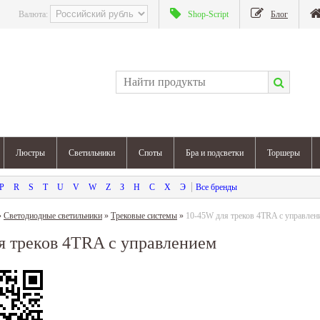
Валюта:
Shop-Script
Блог
Люстры
Светильники
Споты
Бра и подсветки
Торшеры
P
R
S
T
U
V
W
Z
З
Н
С
Х
Э
»
Светодиодные светильники
»
Трековые системы
»
10-45W для треков 4TRA с управлен
я треков 4TRA с управлением