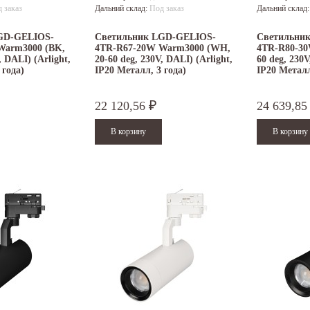
 заказ
Дальний склад:
Под заказ
Дальний склад
GD-GELIOS-
Светильник LGD-GELIOS-
Светильни
Warm3000 (BK,
4TR-R67-20W Warm3000 (WH,
4TR-R80-30
, DALI) (Arlight,
20-60 deg, 230V, DALI) (Arlight,
60 deg, 230V
 года)
IP20 Металл, 3 года)
IP20 Металл
22 120,56
24 639,8
₽