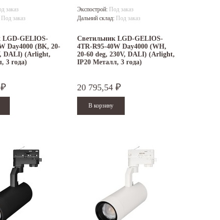
д заказ
Экспострой:
Под заказ
:
Под заказ
Дальний склад:
Под заказ
к LGD-GELIOS-
Светильник LGD-GELIOS-
W Day4000 (BK, 20-
4TR-R95-40W Day4000 (WH,
, DALI) (Arlight,
20-60 deg, 230V, DALI) (Arlight,
, 3 года)
IP20 Металл, 3 года)
2
20 795,54
₽
₽