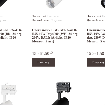
аказ
Экспострой:
Под заказ
Экспострой:
По
 заказ
Дальний склад:
Под заказ
Дальний склад
GD-GERA-4TR-
Светильник LGD-GERA-4TR-
Светильни
0 (BK, 24 deg,
R55-10W Day4000 (WH, 24 deg,
R55-10W Wa
light, IP20
230V, DALI) (Arlight, IP20
deg, 230V, D
Металл, 5 лет)
Металл, 5 л
15 361,50
15 361,5
₽