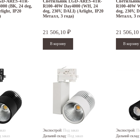
GD-ARES-4TR-
Светильник LGD-ARES-4TR-
Светильни
00 (BK, 24 deg,
R100-40W Day4000 (WH, 24
R100-40W W
light, IP20
deg, 230V, DALI) (Arlight, IP20
deg, 230V, D
)
Металл, 3 года)
Металл, 3 г
21 506,10
21 506,1
₽
аказ
Экспострой:
Под заказ
Экспострой:
По
 заказ
Дальний склад:
Под заказ
Дальний склад