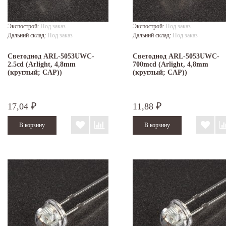
Экспострой:
Под заказ
Экспострой:
Под заказ
Дальний склад:
Под заказ
Дальний склад:
Под заказ
Светодиод ARL-5053UWC-
Светодиод ARL-5053UWC-
2.5cd (Arlight, 4,8mm
700mcd (Arlight, 4,8mm
(круглый; CAP))
(круглый; CAP))
17,04
11,88
₽
₽