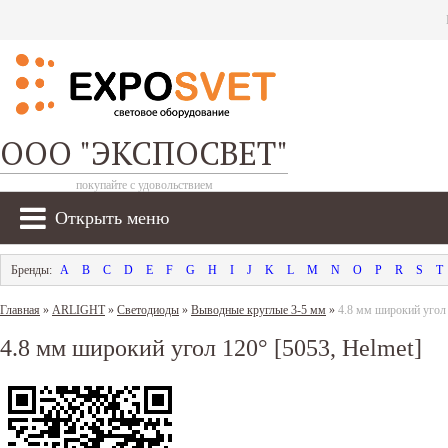
ООО "ЭКСПОСВЕТ"
покупайте с удовольствием
Открыть меню
A
B
C
D
E
F
G
H
I
J
K
L
M
N
O
P
R
S
T
Главная
»
ARLIGHT
»
Светодиоды
»
Выводные круглые 3-5 мм
»
4.8 мм широкий угол 
4.8 мм широкий угол 120° [5053, Helmet]