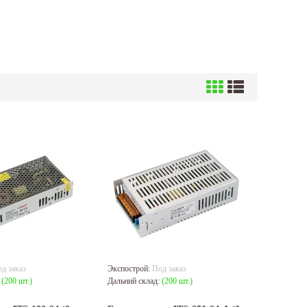
д заказ
Экспострой:
Под заказ
:
(200 шт.)
Дальний склад:
(200 шт.)