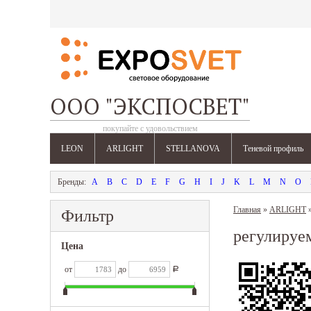
ООО "ЭКСПОСВЕТ"
покупайте с удовольствием
LEON
ARLIGHT
STELLANOVA
Теневой профиль
A
B
C
D
E
F
G
H
I
J
K
L
M
N
O
Главная
»
ARLIGHT
Фильтр
регулируе
Цена
от
до
Р