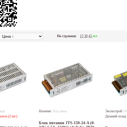
На странице
15
30
45
все
аказ
Наличие:
Под заказ
Экспострой:
По
алось (2 шт.)
Дальний склад
Блок питания JTS-150-24-A (0-