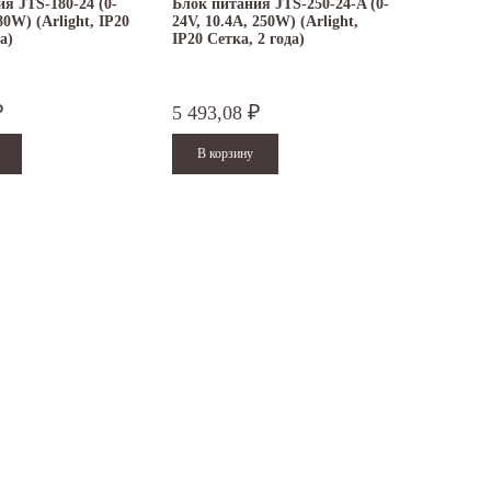
я JTS-180-24 (0-
Блок питания JTS-250-24-A (0-
80W) (Arlight, IP20
24V, 10.4A, 250W) (Arlight,
а)
IP20 Сетка, 2 года)
5 493,08
₽
₽