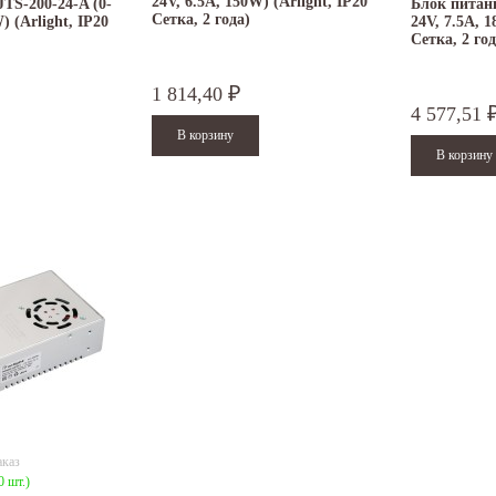
24V, 6.5A, 150W) (Arlight, IP20
TS-200-24-A (0-
Блок питани
Сетка, 2 года)
) (Arlight, IP20
24V, 7.5A, 1
Сетка, 2 год
1 814,40
₽
4 577,51
аказ
0 шт.)