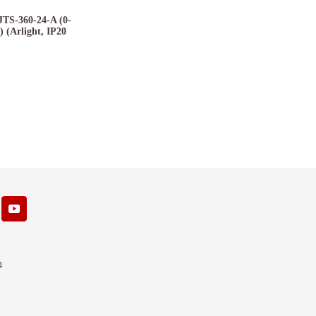
TS-360-24-A (0-
 (Arlight, IP20
4