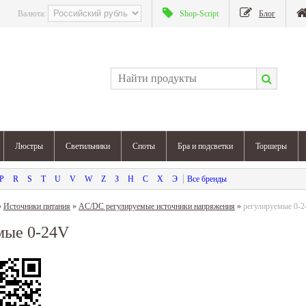
Валюта:
Shop-Script
Блог
Люстры
Светильники
Споты
Бра и подсветки
Торшеры
P
R
S
T
U
V
W
Z
З
Н
С
Х
Э
»
Источники питания
»
AC/DC регулируемые источники напряжения
»
регулируемые 0-
мые 0-24V