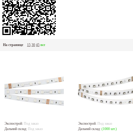
На странице
15
30
45
все
Экспострой:
Под заказ
Экспострой:
Под заказ
Дальний склад:
Под заказ
Дальний склад:
(1000 шт.)