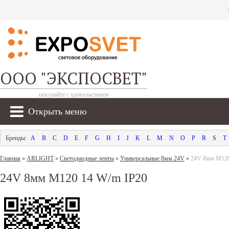
ООО "ЭКСПОСВЕТ"
покупайте с удовольствием
Открыть меню
A
B
C
D
E
F
G
H
I
J
K
L
M
N
O
P
R
S
T
Главная
»
ARLIGHT
»
Светодиодные ленты
»
Универсальные 8мм 24V
»
24V 8мм M120
24V 8мм M120 14 W/m IP20