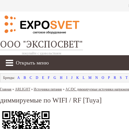
ООО "ЭКСПОСВЕТ"
покупайте с удовольствием
Открыть меню
A
B
C
D
E
F
G
H
I
J
K
L
M
N
O
P
R
S
T
Главная
»
ARLIGHT
»
Источники питания
»
AC/DC диммируемые источники напряжен
диммируемые по WIFI / RF [Tuya]