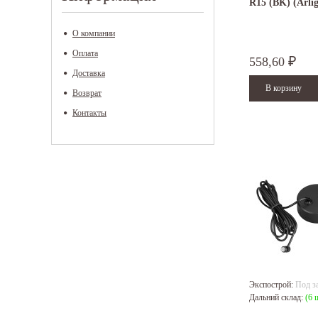
R15 (BK) (Arli
О компании
Оплата
558,60
₽
Доставка
Возврат
Контакты
Экспострой:
Под з
Дальний склад:
(6 