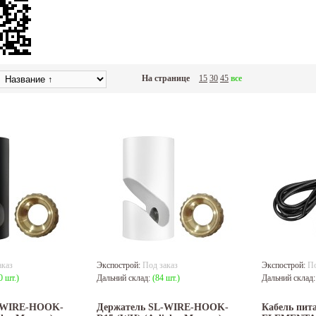
На странице
15
30
45
все
аказ
Экспострой:
Под заказ
Экспострой:
По
0 шт.)
Дальний склад:
(84 шт.)
Дальний склад
L-WIRE-HOOK-
Держатель SL-WIRE-HOOK-
Кабель пит