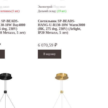
д заказ
Экспострой:
Под заказ
:
осталось (1 шт.)
Дальний склад:
(19 шт.)
к SP-BEADS-
Светильник SP-BEADS-
30-10W Day4000
HANG-U-R130-10W Warm3000
 deg, 230V)
(BK, 275 deg, 230V) (Arlight,
20 Металл, 5 лет)
IP20 Металл, 5 лет)
6 070,59
₽
₽