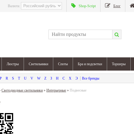
Валюта:
Shop-Script
Блог
Люстры
Светильники
Споты
Бра и подсветки
Торшеры
P
R
S
T
U
V
W
Z
З
Н
С
Х
Э
»
Светодиодные светильники
»
Интерьерные
»
Подвесные
е