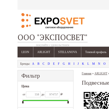
ООО "ЭКСПОСВЕТ"
покупайте с удовольствием
LEON
ARLIGHT
STELLANOVA
Теневой профиль
A
B
C
D
E
F
G
H
I
J
K
L
M
N
O
Главная
»
ARLIGHT
Фильтр
Подвесны
Цена
от
до
Р