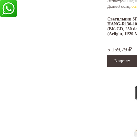
Экспострой:
Под з
Дальний склад:
ост
Светильник S
HANG-R130-1
(BK-GD, 250 de
(Arlight, IP20 
5 159,79
₽