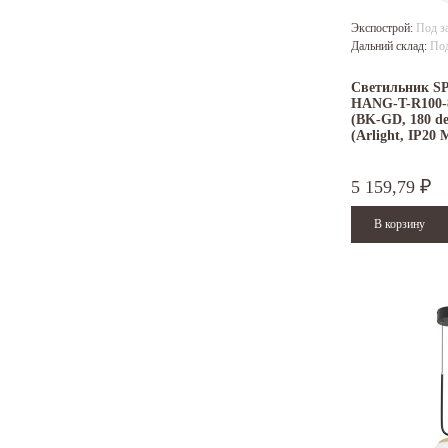
Экспострой:
Под з
Дальний склад:
Под
Светильник S
HANG-T-R100
(BK-GD, 180 de
(Arlight, IP20 
5 159,79
₽