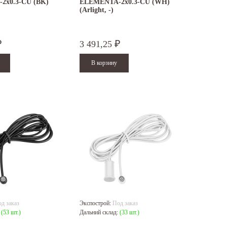
2х0.3-CU (BK)
ELEMENTA-2х0.3-CU (WH)
(Arlight, -)
3 491,25
₽
₽
д заказ
Экспострой:
Под заказ
:
(53 шт.)
Дальний склад:
(33 шт.)