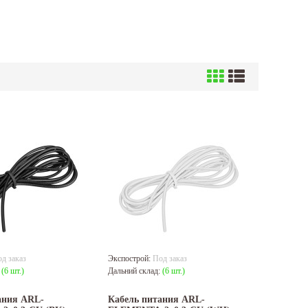
д заказ
Экспострой:
Под заказ
:
(6 шт.)
Дальний склад:
(6 шт.)
ания ARL-
Кабель питания ARL-