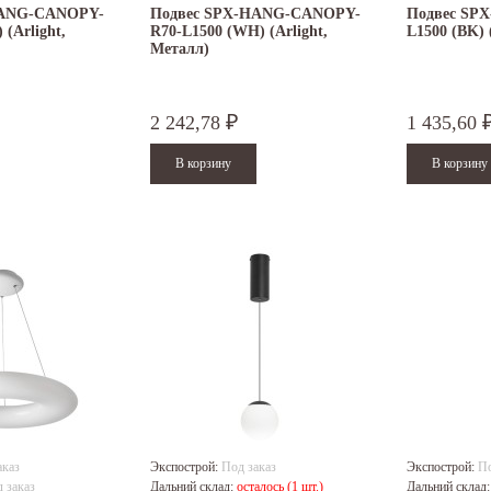
HANG-CANOPY-
Подвес SPX-HANG-CANOPY-
Подвес SP
 (Arlight,
R70-L1500 (WH) (Arlight,
L1500 (BK) 
Металл)
2 242,78
1 435,60
₽
аказ
Экспострой:
Под заказ
Экспострой:
По
 заказ
Дальний склад:
осталось (1 шт.)
Дальний склад