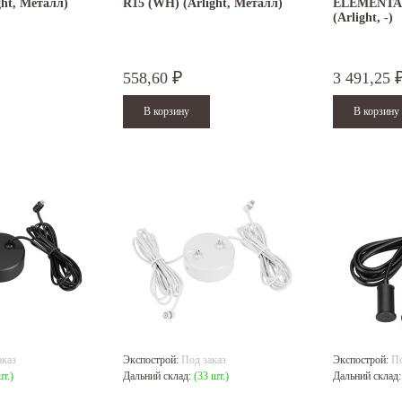
ght, Металл)
R15 (WH) (Arlight, Металл)
ELEMENTA-
(Arlight, -)
558,60
3 491,25
₽
аказ
Экспострой:
Под заказ
Экспострой:
По
шт.)
Дальний склад:
(33 шт.)
Дальний склад