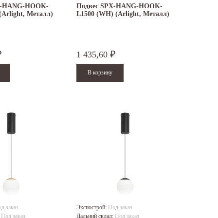
X-HANG-HOOK-
Подвес SPX-HANG-HOOK-
(Arlight, Металл)
L1500 (WH) (Arlight, Металл)
1 435,60
₽
₽
д заказ
Экспострой:
Под заказ
:
Под заказ
Дальний склад:
Под заказ