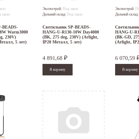
аказ
Экспострой:
Под заказ
Экспострой:
По
 заказ
Дальний склад:
Под заказ
Дальний склад
P-BEADS-
Светильник SP-BEADS-
Светильни
-8W Warm3000
HANG-U-R130-10W Day4000
HANG-U-R1
g, 230V)
(BK, 275 deg, 230V) (Arlight,
(BK-GD, 275
Металл, 5 лет)
IP20 Металл, 5 лет)
(Arlight, IP
4 891,68
6 070,59
₽