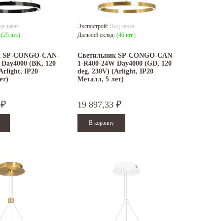
д заказ
Экспострой:
Под заказ
:
(25 шт.)
Дальний склад:
(46 шт.)
к SP-CONGO-CAN-
Светильник SP-CONGO-CAN-
 Day4000 (BK, 120
1-R400-24W Day4000 (GD, 120
Arlight, IP20
deg, 230V) (Arlight, IP20
ет)
Металл, 5 лет)
5
19 897,33
₽
₽