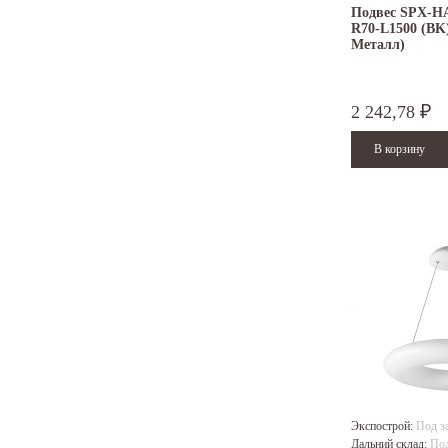
Подвес SPX-
R70-L1500 (BK)
Металл)
2 242,78
₽
Экспострой:
Под з
Дальний склад:
Под