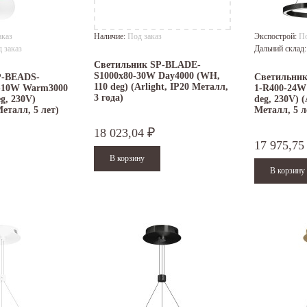
аказ
Наличие:
Под заказ
Экспострой:
По
 заказ
Дальний склад
Светильник SP-BLADE-
S1000x80-30W Day4000 (WH,
P-BEADS-
Светильни
110 deg) (Arlight, IP20 Металл,
-10W Warm3000
1-R400-24W
3 года)
g, 230V)
deg, 230V) (
Металл, 5 лет)
Металл, 5 л
18 023,04
₽
17 975,7