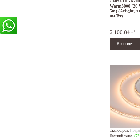
Лента UL-A20
Warm3000 (20 W
5m) (Arlight, 
лм/Вт)
2 100,84
₽
Экспострой:
Под з
Дальний склад:
(73