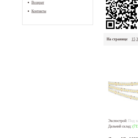
Возврат
Контакты
На странице
15
3
Экспострой:
Под з
Дальний склад:
(71