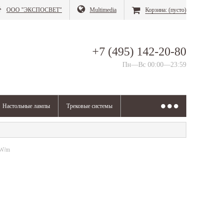
ООО "ЭКСПОСВЕТ"
Multimedia
Корзина:
(пусто)
+7 (495) 142-20-80
Пн—Вс 00:00—23:59
Настольные лампы
Трековые системы
 W/m