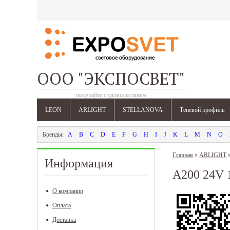
ООО "ЭКСПОСВЕТ"
покупайте с удовольствием
LEON
ARLIGHT
STELLANOVA
Теневой профиль
A
B
C
D
E
F
G
H
I
J
K
L
M
N
O
Главная
»
ARLIGHT
Информация
A200 24V
О компании
Оплата
Доставка