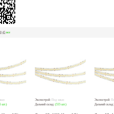
0
45
все
аказ
Экспострой:
Под заказ
Экспострой:
По
5 шт.)
Дальний склад:
(555 шт.)
Дальний склад