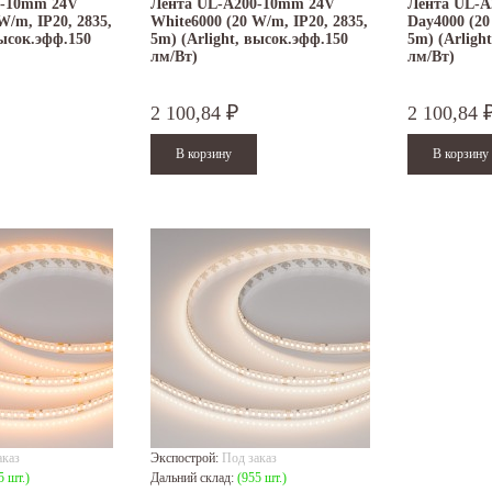
0-10mm 24V
Лента UL-A200-10mm 24V
Лента UL-A
/m, IP20, 2835,
White6000 (20 W/m, IP20, 2835,
Day4000 (20
высок.эфф.150
5m) (Arlight, высок.эфф.150
5m) (Arligh
лм/Вт)
лм/Вт)
2 100,84
2 100,84
₽
аказ
Экспострой:
Под заказ
5 шт.)
Дальний склад:
(955 шт.)