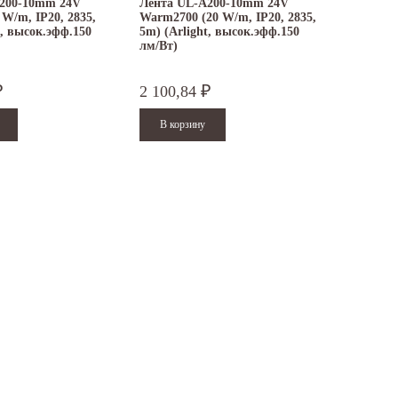
200-10mm 24V
Лента UL-A200-10mm 24V
 W/m, IP20, 2835,
Warm2700 (20 W/m, IP20, 2835,
t, высок.эфф.150
5m) (Arlight, высок.эфф.150
лм/Вт)
2 100,84
₽
₽