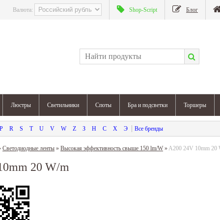
Валюта:
Shop-Script
Блог
Люстры
Светильники
Споты
Бра и подсветки
Торшеры
P
R
S
T
U
V
W
Z
З
Н
С
Х
Э
»
Светодиодные ленты
»
Высокая эффективность свыше 150 lm/W
»
A200 24V 10mm 20
 10mm 20 W/m