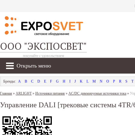
ООО "ЭКСПОСВЕТ"
покупайте с удовольствием
Открыть меню
A
B
C
D
E
F
G
H
I
J
K
L
M
N
O
P
R
S
T
Главная
»
ARLIGHT
»
Источники питания
»
AC/DC диммируемые источники тока
»
Уп
Управление DALI [трековые системы 4TR/