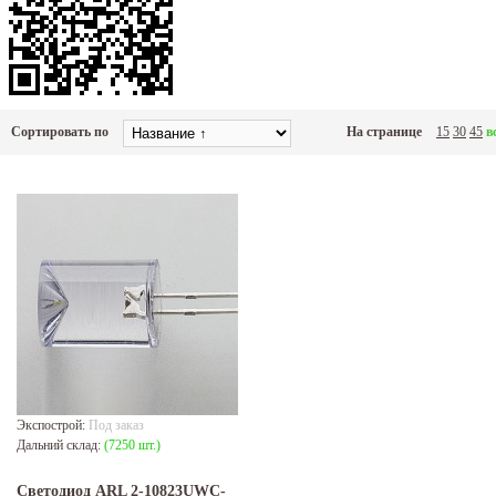
Сортировать по
На странице
15
30
45
в
Экспострой:
Под заказ
Дальний склад:
(7250 шт.)
Светодиод ARL 2-10823UWC-