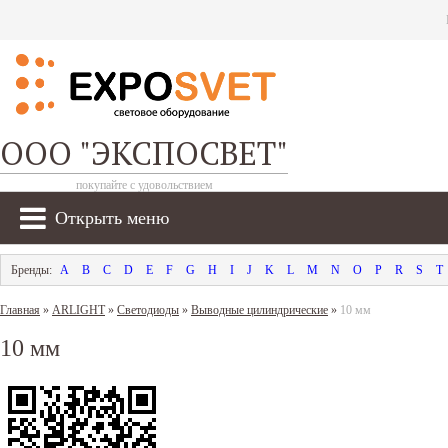
ООО "ЭКСПОСВЕТ"
покупайте с удовольствием
Открыть меню
A
B
C
D
E
F
G
H
I
J
K
L
M
N
O
P
R
S
T
Главная
»
ARLIGHT
»
Светодиоды
»
Выводные цилиндрические
»
10 мм
10 мм