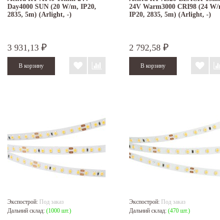
Day4000 SUN (20 W/m, IP20,
24V Warm3000 CRI98 (24 W/
2835, 5m) (Arlight, -)
IP20, 2835, 5m) (Arlight, -)
3 931,13
2 792,58
₽
₽
Экспострой:
Под заказ
Экспострой:
Под заказ
Дальний склад:
(1000 шт.)
Дальний склад:
(470 шт.)