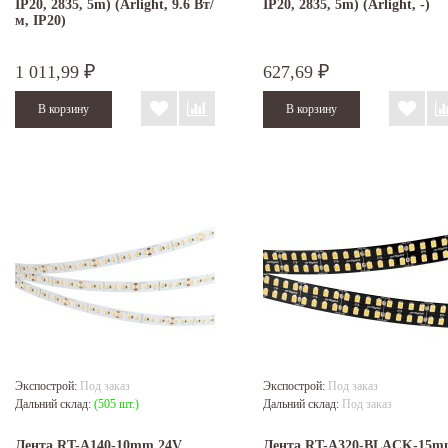
IP20, 2835, 5m) (Arlight, 9.6 Вт/
IP20, 2835, 5m) (Arlight, -)
м, IP20)
1 011,99
627,69
₽
₽
Экспострой:
Под заказ
Экспострой:
Под заказ
Дальний склад:
(505 шт.)
Дальний склад:
Под заказ
Лента RT-A140-10mm 24V
Лента RT-A320-BLACK-15m