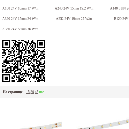
A168 24V 10mm 17 W/m
A240 24V 15mm 19.2 W/m
A140 SUN 2
A320 24V 15mm 24 W/m
A252 24V 19mm 27 W/m
B120 24V
A350 24V 58mm 36 W/m
На странице
15
30
45
все