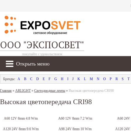
ООО "ЭКСПОСВЕТ"
покупайте с удовольствием
Открыть меню
A
B
C
D
E
F
G
H
I
J
K
L
M
N
O
P
R
S
T
Главная
»
ARLIGHT
»
Светодиодные ленты
»
Высокая цветопередача CRI98
Высокая цветопередача CRI98
A60 12V 8mm 4.8 W/m
A60 12V 8mm 7.2 W/m
A60 24V
A120 24V 8mm 9.6 W/m
A98 24V 8mm 10 W/m
A120 24V