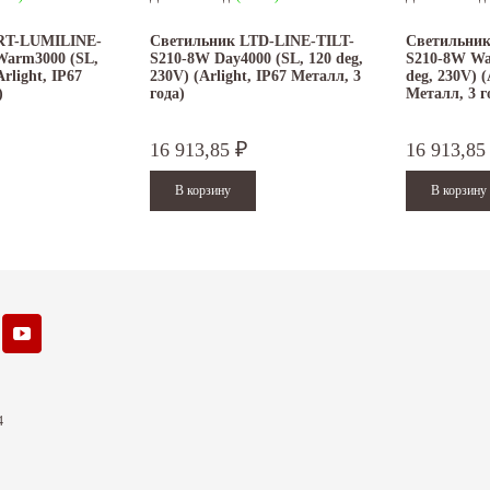
RT-LUMILINE-
Светильник LTD-LINE-TILT-
Светильник
Warm3000 (SL,
S210-8W Day4000 (SL, 120 deg,
S210-8W Wa
Arlight, IP67
230V) (Arlight, IP67 Металл, 3
deg, 230V) (
)
года)
Металл, 3 г
16 913,85
16 913,8
₽
4