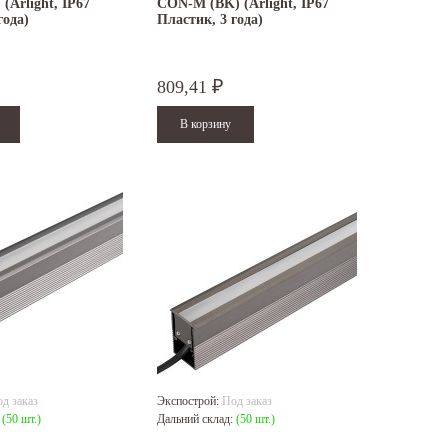
(Arlight, IP67
CON-M (BK) (Arlight, IP67
года)
Пластик, 3 года)
809,41
₽
д заказ
Экспострой:
Под заказ
:
(50 шт.)
Дальний склад:
(50 шт.)