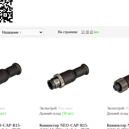
На странице
15
30
45
все
аказ
Экспострой:
Под заказ
Экспострой:
По
 шт.)
Дальний склад:
(50 шт.)
Дальний склад
O-CAP-R15-
Коннектор NEO-CAP-R15-
Коннектор 