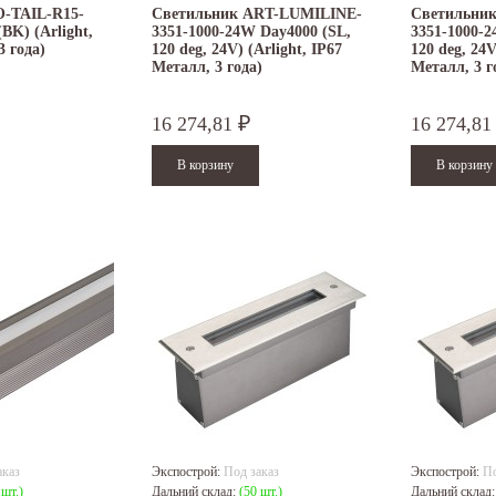
O-TAIL-R15-
Светильник ART-LUMILINE-
Светильни
BK) (Arlight,
3351-1000-24W Day4000 (SL,
3351-1000-
3 года)
120 deg, 24V) (Arlight, IP67
120 deg, 24V
Металл, 3 года)
Металл, 3 г
16 274,81
16 274,8
₽
аказ
Экспострой:
Под заказ
Экспострой:
По
 шт.)
Дальний склад:
(50 шт.)
Дальний склад