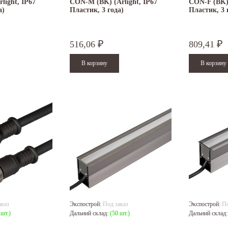
light, IP67
CON-M (BK) (Arlight, IP67
CON-F (BK) 
а)
Пластик, 3 года)
Пластик, 3 
516,06
809,41
₽
₽
аказ
Экспострой:
Под заказ
Экспострой:
По
 шт.)
Дальний склад:
(50 шт.)
Дальний склад