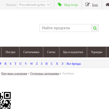
Валюта:
Shop-Script
Блог
Люстры
Светильники
Споты
Бра и подсветки
Торшеры
P
R
S
T
U
V
W
Z
З
Н
С
Х
Э
»
Наружное освещение
»
Грунтовые светильники
»
Линейные