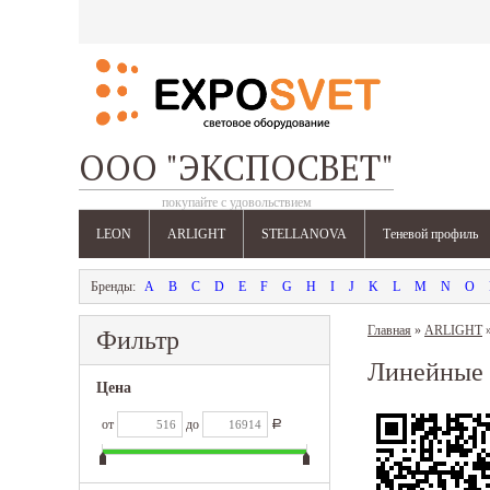
ООО "ЭКСПОСВЕТ"
покупайте с удовольствием
LEON
ARLIGHT
STELLANOVA
Теневой профиль
A
B
C
D
E
F
G
H
I
J
K
L
M
N
O
Главная
»
ARLIGHT
Фильтр
Линейные
Цена
от
до
Р