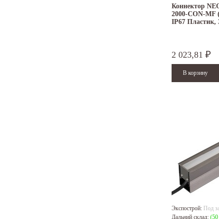
Коннектор NE
2000-CON-MF (
IP67 Пластик, 
2 023,81
₽
Экспострой:
Под з
Дальний склад:
(50