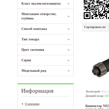
Класс пылевлагозащиты
Монтажное отверстие,
глубина
Сортировать по
Способ монтажа
Тип товара
Цвет свечения
Серия
Модельный ряд
Информация
Экспострой:
Под з
Дальний склад:
(50
О компании
Коннектор NE