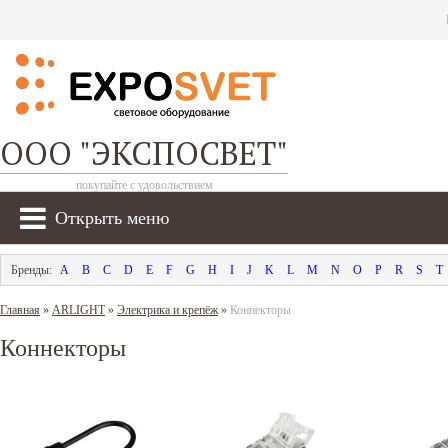
ООО "ЭКСПОСВЕТ"
покупайте с удовольствием
Открыть меню
A
B
C
D
E
F
G
H
I
J
K
L
M
N
O
P
R
S
T
Главная
»
ARLIGHT
»
Электрика и крепёж
»
Коннекторы
Коннекторы