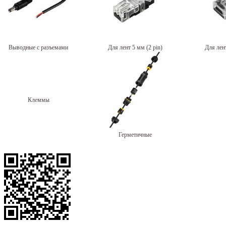
Выводные с разъемами
Для лент 5 мм (2 pin)
Для лент
Клеммы
Герметичные