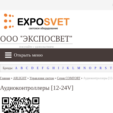
ООО "ЭКСПОСВЕТ"
покупайте с удовольствием
Открыть меню
A
B
C
D
E
F
G
H
I
J
K
L
M
N
O
P
R
S
T
Главная
»
ARLIGHT
»
Управление светом
»
Серия COMFORT
»
Аудиоконтроллеры [12
Аудиоконтроллеры [12-24V]