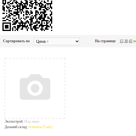
Сортировать по
На странице
15
30
45
в
Экспострой:
Под заказ
Дальний склад:
осталось (5 шт.)