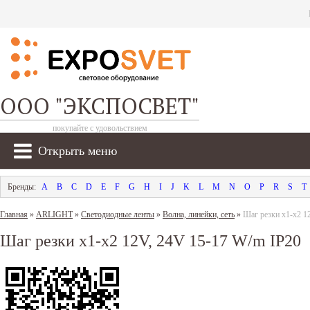
ООО "ЭКСПОСВЕТ"
покупайте с удовольствием
Открыть меню
A
B
C
D
E
F
G
H
I
J
K
L
M
N
O
P
R
S
T
Главная
»
ARLIGHT
»
Светодиодные ленты
»
Волна, линейки, сеть
»
Шаг резки х1-x2 1
Шаг резки х1-x2 12V, 24V 15-17 W/m IP20