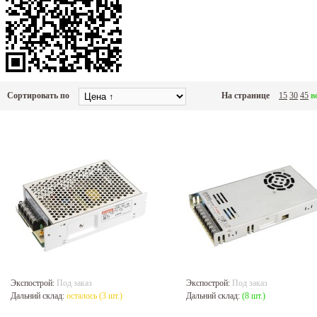
Сортировать по
На странице
15
30
45
в
Экспострой:
Под заказ
Экспострой:
Под заказ
Дальний склад:
осталось (3 шт.)
Дальний склад:
(8 шт.)