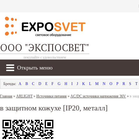
ООО "ЭКСПОСВЕТ"
покупайте с удовольствием
Открыть меню
A
B
C
D
E
F
G
H
I
J
K
L
M
N
O
P
R
S
T
Главная
»
ARLIGHT
»
Источники питания
»
AC/DC источники напряжения 36V
»
в защ
в защитном кожухе [IP20, металл]