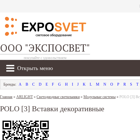
ООО "ЭКСПОСВЕТ"
покупайте с удовольствием
Открыть меню
A
B
C
D
E
F
G
H
I
J
K
L
M
N
O
P
R
S
T
Главная
»
ARLIGHT
»
Светодиодные светильники
»
Модульные системы
»
POLO [3] Вс
POLO [3] Вставки декоративные