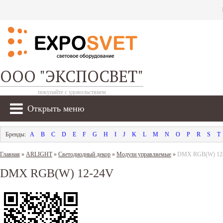
ООО "ЭКСПОСВЕТ"
покупайте с удовольствием
Открыть меню
A
B
C
D
E
F
G
H
I
J
K
L
M
N
O
P
R
S
T
Главная
»
ARLIGHT
»
Светодиодный декор
»
Модули управляемые
»
DMX RGB(W) 12
DMX RGB(W) 12-24V