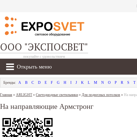
ООО "ЭКСПОСВЕТ"
покупайте с удовольствием
Открыть меню
A
B
C
D
E
F
G
H
I
J
K
L
M
N
O
P
R
S
T
Главная
»
ARLIGHT
»
Светодиодные светильники
»
Для подвесных потолков
»
На напр
На направляющие Армстронг