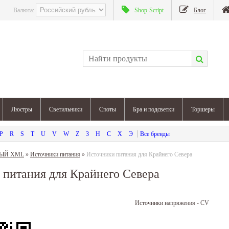
Валюта:
Shop-Script
Блог
Люстры
Светильники
Споты
Бра и подсветки
Торшеры
P
R
S
T
U
V
W
Z
З
Н
С
Х
Э
ВЫЙ XML
»
Источники питания
»
Источники питания для Крайнего Севера
 питания для Крайнего Севера
Источники напряжения - CV