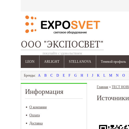
ООО "ЭКСПОСВЕТ"
покупайте с удовольствием
LEON
ARLIGHT
STELLANOVA
Теневой профиль
A
B
C
D
E
F
G
H
I
J
K
L
M
N
O
Главная
»
ТЕСТ НО
Информация
Источники
О компании
Оплата
Доставка