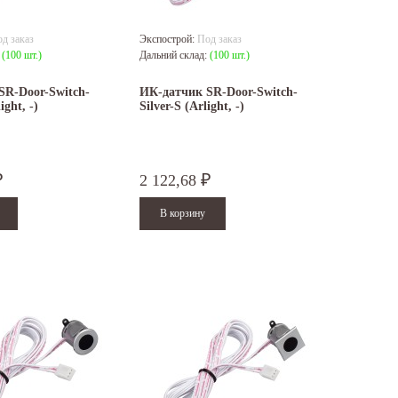
д заказ
Экспострой:
Под заказ
:
(100 шт.)
Дальний склад:
(100 шт.)
SR-Door-Switch-
ИК-датчик SR-Door-Switch-
ight, -)
Silver-S (Arlight, -)
2 122,68
₽
₽