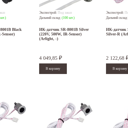
аказ
Экспострой:
Под заказ
Экспострой:
По
 шт.)
Дальний склад:
(100 шт.)
Дальний склад
8001B Black
ИК-датчик SR-8001B Silver
ИК-датчик 
R-Sensor)
(220V, 500W, IR-Sensor)
Silver-R (Arl
(Arlight, -)
4 049,85
2 122,68
₽