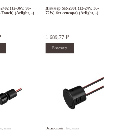
402 (12-36V, 96-
Диммер SR-2901 (12-24V, 36-
Touch) (Arlight, -)
72W, без сенсора) (Arlight, -)
1 689,77
₽
₽
д заказ
Экспострой:
Под заказ