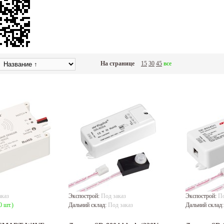
На странице
15
30
45
все
аказ
Экспострой:
Под заказ
Экспострой:
По
0 шт.)
Дальний склад:
Под заказ
Дальний склад