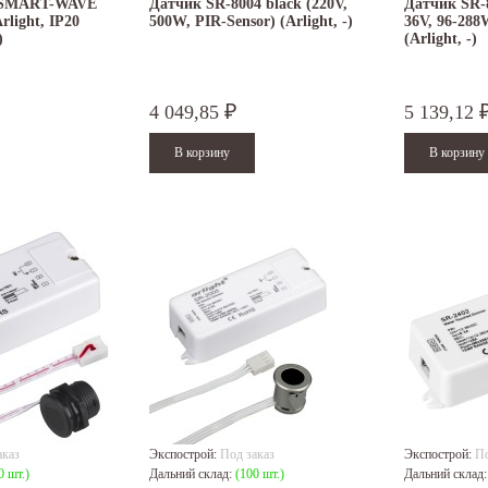
 SMART-WAVE
Датчик SR-8004 black (220V,
Датчик SR-8
Arlight, IP20
500W, PIR-Sensor) (Arlight, -)
36V, 96-288
)
(Arlight, -)
4 049,85
5 139,12
₽
аказ
Экспострой:
Под заказ
Экспострой:
По
0 шт.)
Дальний склад:
(100 шт.)
Дальний склад