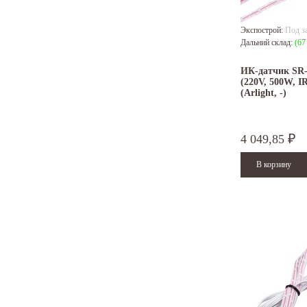
Экспострой:
Под з
Дальний склад:
(67
ИК-датчик SR-
(220V, 500W, I
(Arlight, -)
4 049,85
₽