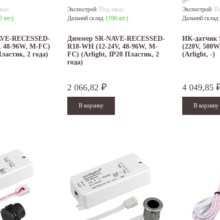
аказ
Экспострой:
Под заказ
Экспострой:
По
0 шт.)
Дальний склад:
(100 шт.)
Дальний склад
AVE-RECESSED-
Диммер SR-NAVE-RECESSED-
ИК-датчик 
, 48-96W, M-FC)
R18-WH (12-24V, 48-96W, M-
(220V, 500W
Пластик, 2 года)
FC) (Arlight, IP20 Пластик, 2
(Arlight, -)
года)
2 066,82
4 049,85
₽