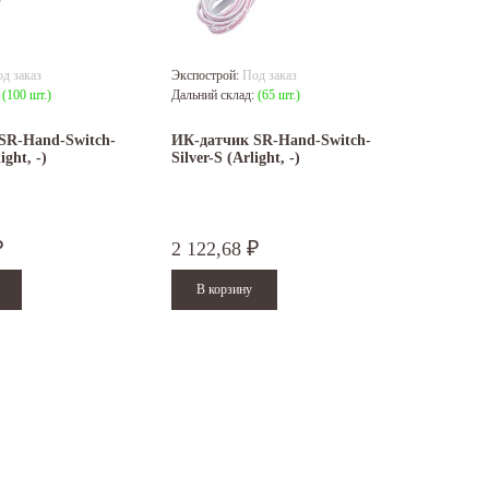
д заказ
Экспострой:
Под заказ
:
(100 шт.)
Дальний склад:
(65 шт.)
SR-Hand-Switch-
ИК-датчик SR-Hand-Switch-
ight, -)
Silver-S (Arlight, -)
2 122,68
₽
₽