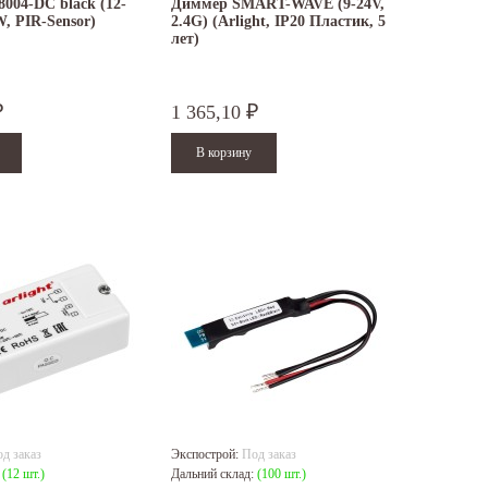
004-DC black (12-
Диммер SMART-WAVE (9-24V,
W, PIR-Sensor)
2.4G) (Arlight, IP20 Пластик, 5
лет)
1 365,10
₽
₽
д заказ
Экспострой:
Под заказ
:
(12 шт.)
Дальний склад:
(100 шт.)