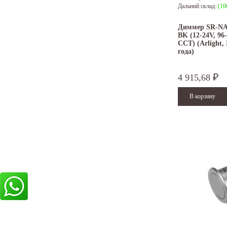
Дальний склад:
(10
Диммер SR-NA
BK (12-24V, 96
CCT) (Arlight,
года)
4 915,68
₽