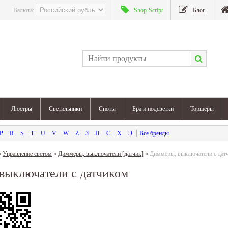
Валюта:
Shop-Script
Блог
Люстры
Светильники
Споты
Бра и подсветки
Торшеры
P
R
S
T
U
V
W
Z
З
Н
С
Х
Э
»
Управление светом
»
Диммеры, выключатели [датчик]
»
Диммеры, выключатели с дат
выключатели с датчиком