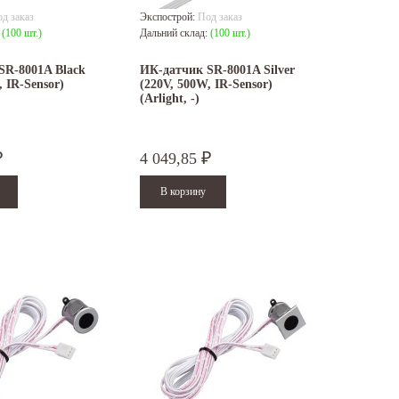
д заказ
Экспострой:
Под заказ
:
(100 шт.)
Дальний склад:
(100 шт.)
SR-8001A Black
ИК-датчик SR-8001A Silver
, IR-Sensor)
(220V, 500W, IR-Sensor)
(Arlight, -)
4 049,85
₽
₽