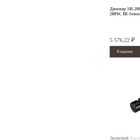
Диммер SR-2005
288W, IR-Sensor
5 576,22
₽
Экспострой:
Под з