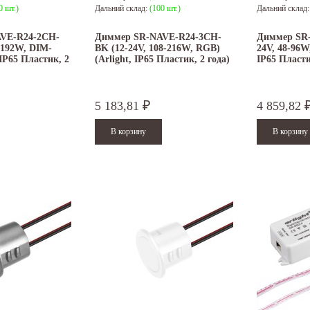
0 шт.)
Дальний склад:
(100 шт.)
Дальний склад
VE-R24-2CH-
Диммер SR-NAVE-R24-3CH-
Диммер SR-
-192W, DIM-
BK (12-24V, 108-216W, RGB)
24V, 48-96W
 IP65 Пластик, 2
(Arlight, IP65 Пластик, 2 года)
IP65 Пласти
5 183,81
4 859,82
₽