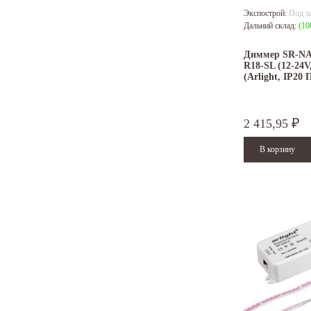
Экспострой:
Под з
Дальний склад:
(10
Диммер SR-N
R18-SL (12-24V
(Arlight, IP20 
2 415,95
₽