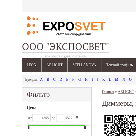
ООО "ЭКСПОСВЕТ"
покупайте с удовольствием
LEON
ARLIGHT
STELLANOVA
Теневой профиль
A
B
C
D
E
F
G
H
I
J
K
L
M
N
O
Главная
»
ARLIGHT
Фильтр
Диммеры, 
Цена
от
до
Р