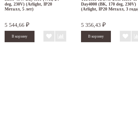
deg, 230V) (Arlight, IP20
Day4000 (BK, 170 deg, 230V)
Металл, 5 лет)
(Arlight, IP20 Металл, 3 года
5 544,66
5 356,43
₽
₽
Экспострой:
Под заказ
Экспострой:
Под заказ
Дальний склад:
(15 шт.)
Дальний склад:
Под заказ