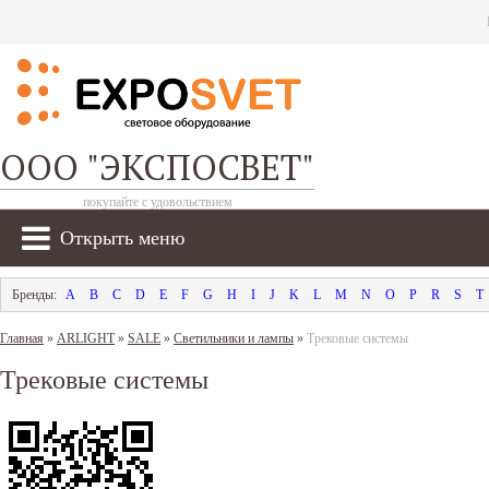
ООО "ЭКСПОСВЕТ"
покупайте с удовольствием
Открыть меню
A
B
C
D
E
F
G
H
I
J
K
L
M
N
O
P
R
S
T
Главная
»
ARLIGHT
»
SALE
»
Светильники и лампы
»
Трековые системы
Трековые системы