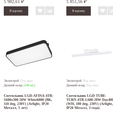
5 982,61
5 851,56
₽
₽
Экспострой:
Под заказ
Экспострой:
Под заказ
Дальний склад:
(146 шт.)
Дальний склад:
Под заказ
Светильник LGD-AFINA-4TR-
Светильник LGD-TUBE-
S600x300-50W White6000 (BK,
TURN-4TR-L600-20W Day40
110 deg, 230V) (Arlight, IP20
(WH, 180 deg, 230V) (Arlight,
Металл, 5 лет)
IP20 Металл, 3 года)