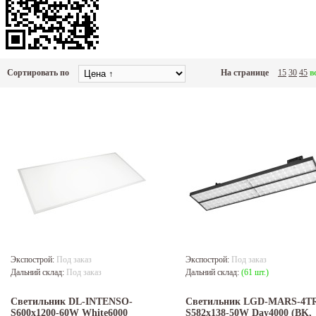
Сортировать по
На странице
15
30
45
в
Экспострой:
Под заказ
Экспострой:
Под заказ
Дальний склад:
Под заказ
Дальний склад:
(61 шт.)
Светильник DL-INTENSO-
Светильник LGD-MARS-4T
S600x1200-60W White6000
S582x138-50W Day4000 (BK,